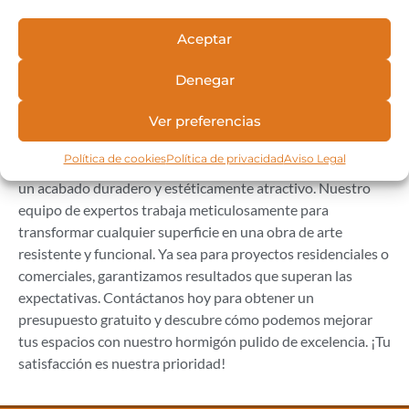
Solicitar presupuesto
Aceptar
Tu satisfacción es nuestra máxima
Denegar
prioridad
En
Hormigón Impreso Pavistar
, nos especializamos en
Ver preferencias
ofrecer servicios de hormigón pulido en Madrid con la más
alta calidad y atención a nuestros clientes. Utilizamos
Política de cookies
Política de privacidad
Aviso Legal
técnicas avanzadas y materiales de primera para asegurar
un acabado duradero y estéticamente atractivo. Nuestro
equipo de expertos trabaja meticulosamente para
transformar cualquier superficie en una obra de arte
resistente y funcional. Ya sea para proyectos residenciales o
comerciales, garantizamos resultados que superan las
expectativas. Contáctanos hoy para obtener un
presupuesto gratuito y descubre cómo podemos mejorar
tus espacios con nuestro hormigón pulido de excelencia. ¡Tu
satisfacción es nuestra prioridad!