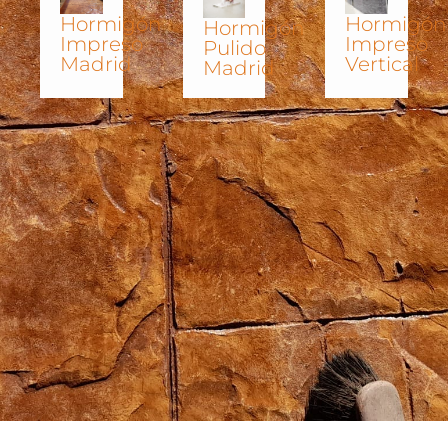
Hormigón
Hormigón
Hormigón
Impreso
Impreso
Pulido
Madrid
Vertical
Madrid