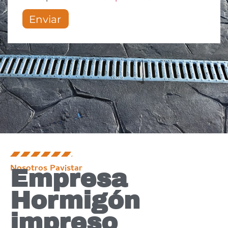
Enviar
Nosotros Pavistar
Empresa
Hormigón
impreso