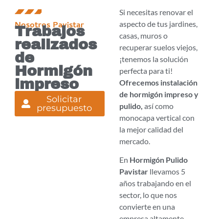
Si necesitas renovar el
aspecto de tus jardines,
Nosotros Pavistar
Trabajos
casas, muros o
realizados
recuperar suelos viejos,
de
¡tenemos la solución
Hormigón
perfecta para ti!
impreso
Ofrecemos instalación
de hormigón impreso y
Solicitar
pulido,
así como
presupuesto
monocapa vertical con
la mejor calidad del
mercado.
En
Hormigón Pulido
Pavistar
llevamos 5
años trabajando en el
sector, lo que nos
convierte en una
empresa altamente